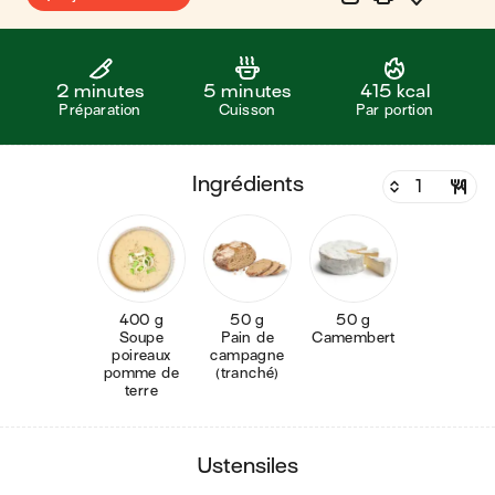
2 minutes
5 minutes
415 kcal
Préparation
Cuisson
Par portion
ingrédients
400 g
50 g
50 g
Soupe
Pain de
Camembert
poireaux
campagne
pomme de
(tranché)
terre
ustensiles