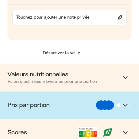
Touchez pour ajouter une note privée
Désactiver la veille
Valeurs nutritionnelles
Valeurs estimées moyennes pour une portion
Calories
415 kcal
Prix par portion
€
€
€
Matières grasses
18 g
€
Nos recettes à -2 € par portion
Glucides
43 g
Scores
€€
Nos recettes entre 2 € et 4 € par portion