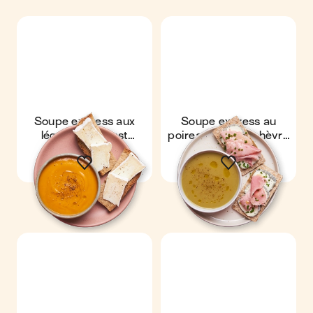
Soupe express aux
Soupe express au
légumes & toast
poireau & toast chèvre
camembert
jambon