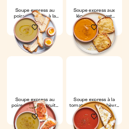
Soupe express au
Soupe express aux
poireau & œufs à la
légumes & toast
coque
gruyère
Soupe express au
Soupe express à la
poireau & toast truite
tomate & toast chèvre
fumée
miel