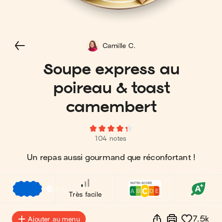
Camille C.
Soupe express au
poireau & toast
camembert
104 notes
Un repas aussi gourmand que réconfortant !
€
€
€
Très facile
7.5k
Ajouter au menu