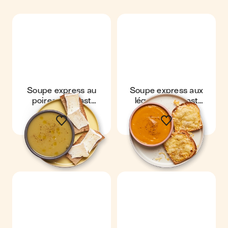
Soupe express au
Soupe express aux
poireau & toast
légumes & toast
camembert
gruyère