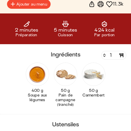
11.3k
Ajouter au menu
2 minutes
5 minutes
424 kcal
Préparation
Cuisson
Par portion
ingrédients
400 g
50 g
50 g
Soupe aux
Pain de
Camembert
légumes
campagne
(tranché)
ustensiles