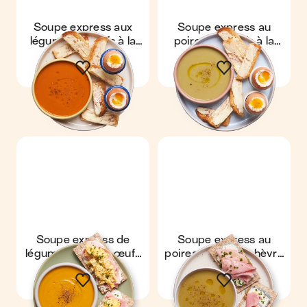
Soupe express aux
Soupe express au
légumes & œufs à la
poireau & œufs à la
coque
coque
Soupe express de
Soupe express au
légumes & toast œufs
poireau & toast chèvre
brouillés jambon
jambon