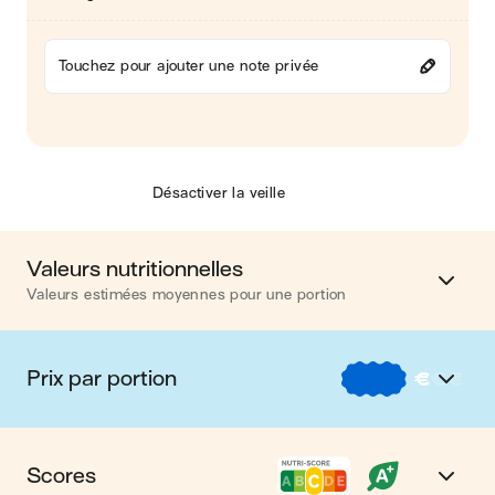
Touchez pour ajouter une note privée
Désactiver la veille
Valeurs nutritionnelles
Valeurs estimées moyennes pour une portion
Calories
424 kcal
Prix par portion
€
€
€
Matières grasses
18 g
€
Nos recettes à -2 € par portion
Glucides
45 g
Scores
€€
Nos recettes entre 2 € et 4 € par portion