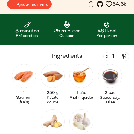
54.6k
Ajouter au menu
8 minutes
25 minutes
481 kcal
Préparation
Cuisson
Par portion
ingrédients
1
250 g
1 càc
2 càc
Saumon
Patate
Miel (liquide)
Sauce soja
(frais)
douce
salée