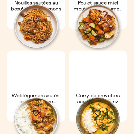
Nouilles sautées au
Poulet sauce miel
bœuf & champignons
moutarde & légumes
rôtis
Wok légumes sautés,
Curry de crevettes
poulet & sauce
aux épinards & riz
cacahuète