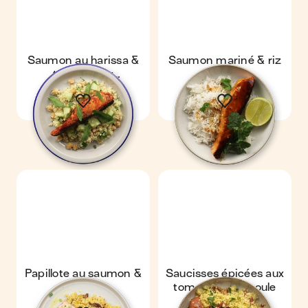
Saumon au harissa &
Saumon mariné & riz
taboulé aux
concombres et pois-
chiches
Papillote au saumon &
Saucisses épicées aux
couscous
tomates & semoule