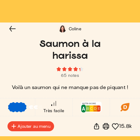
Coline
Saumon à la
harissa
65 notes
Voilà un saumon qui ne manque pas de piquant !
€
€
€
Très facile
15.8k
Ajouter au menu