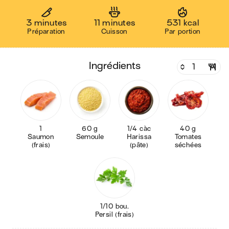
3 minutes
11 minutes
531 kcal
Préparation
Cuisson
Par portion
ingrédients
1
60 g
1/4 càc
40 g
Saumon
Semoule
Harissa
Tomates
(frais)
(pâte)
séchées
1/10 bou.
Persil (frais)