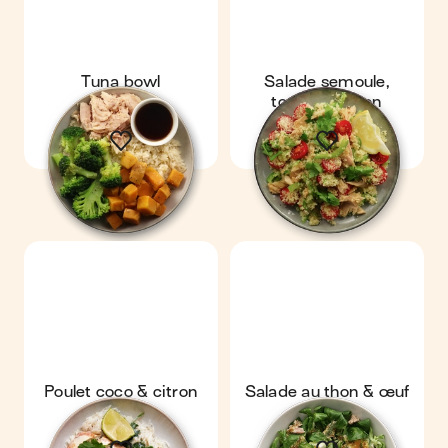
Tuna bowl
Salade semoule,
tomate & thon
Poulet coco & citron
Salade au thon & œuf
vert
mollet