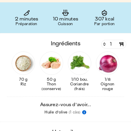
2 minutes
10 minutes
307 kcal
Préparation
Cuisson
Par portion
ingrédients
70 g
50 g
1/10 bou.
1/8
Riz
Thon
Coriandre
Oignon
(conserve)
(frais)
rouge
Assurez-vous d'avoir...
Huile d'olive
(1 càs)