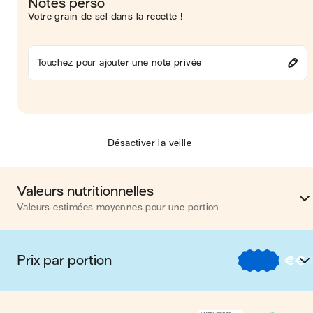
Notes perso
Votre grain de sel dans la recette !
Touchez pour ajouter une note privée
Désactiver la veille
Valeurs nutritionnelles
Valeurs estimées moyennes pour une portion
Calories
367 kca
Prix par portion
€
€
Matières grasses
11
€
Nos recettes à -2 € par porti
Glucides
27 