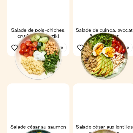
Salade de pois-chiches,
Salade de quinoa, avocat
crudités & tzatziki
& œuf mollet
Voir la recette
Voir la recette
Salade césar au saumon
Salade césar aux lentilles