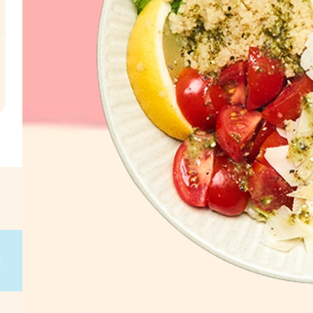
l
€
 g
on
g