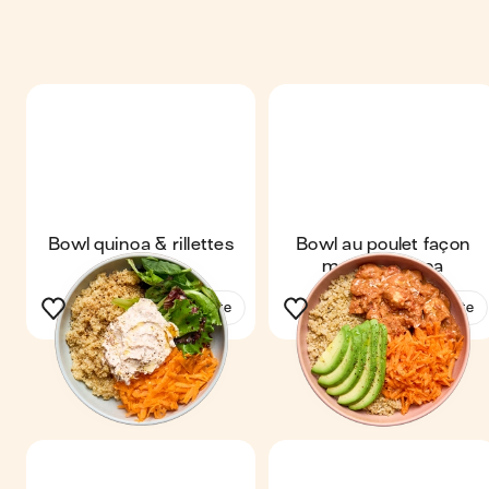
Bowl quinoa & rillettes
Bowl au poulet façon
de thon
mafé & quinoa
Voir la recette
Voir la recette