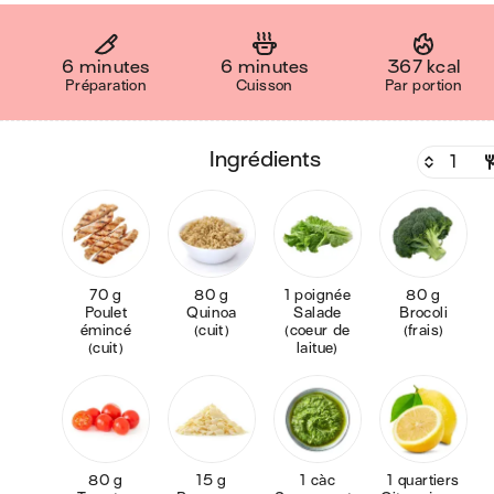
6 minutes
6 minutes
367 kcal
Préparation
Cuisson
Par portion
ingrédients
70 g
80 g
1 poignée
80 g
Poulet
Quinoa
Salade
Brocoli
émincé
(cuit)
(coeur de
(frais)
(cuit)
laitue)
80 g
15 g
1 càc
1 quartiers