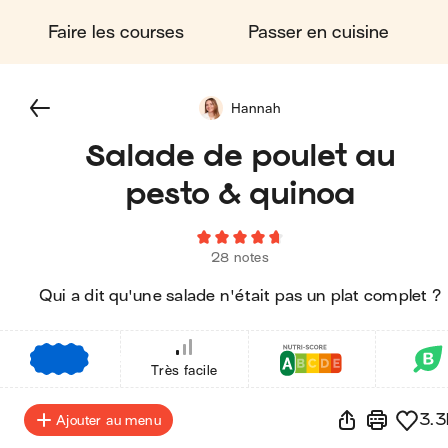
Faire les courses
Passer en cuisine
Hannah
Salade de poulet au
pesto & quinoa
28 notes
Qui a dit qu'une salade n'était pas un plat complet ?
€
€
€
Très facile
3.3
Ajouter au menu