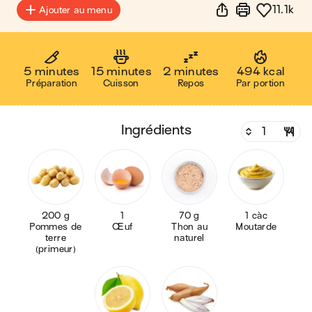
11.1k
Ajouter au menu
5 minutes
15 minutes
2 minutes
494 kcal
Préparation
Cuisson
Repos
Par portion
ingrédients
200 g
1
70 g
1 càc
Pommes de
Œuf
Thon au
Moutarde
terre
naturel
(primeur)