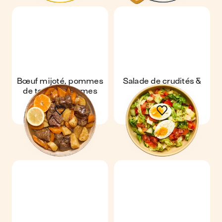
Bœuf mijoté, pommes
Salade de crudités &
de terre & agrumes
œuf mollet