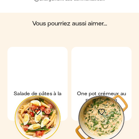
océans, du sol, ainsi que les impacts sur la
biosphère. Ces impacts sont étudiés tout au long
du cycle de vie du produit.
vous pourriez aussi aimer...
Scores calculés par
Salade de pâtes à la
One pot crémeux au
Niçoise
poulet & orzo