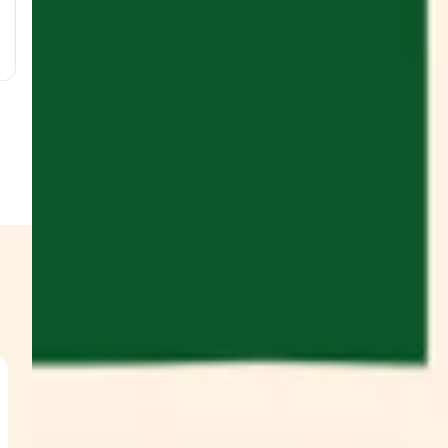
,
t
t
s