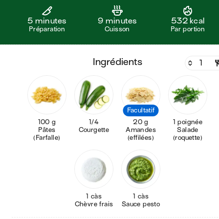
5 minutes
9 minutes
532 kcal
Préparation
Cuisson
Par portion
ingrédients
Facultatif
100 g
1/4
20 g
1 poignée
Pâtes
Courgette
Amandes
Salade
(Farfalle)
(effilées)
(roquette)
1 càs
1 càs
Chèvre frais
Sauce pesto