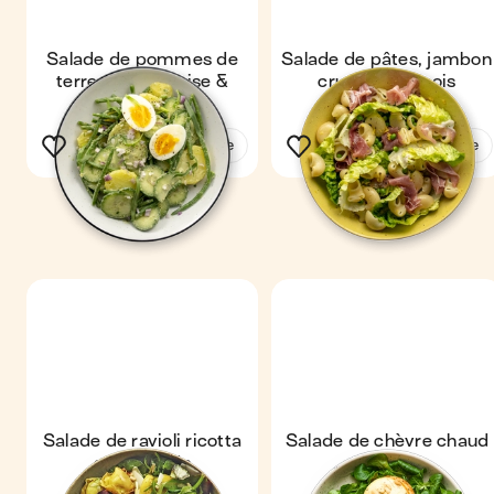
Salade de pommes de
Salade de pâtes, jambon
terre, mayonnaise &
cru & petits pois
légumes verts
Voir la recette
Voir la recette
Salade de ravioli ricotta
Salade de chèvre chaud
et épinards