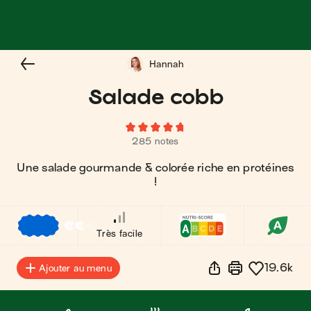
Hannah
Salade cobb
285 notes
Une salade gourmande & colorée riche en protéines
!
€
€
€
Très facile
19.6k
Ajouter au menu