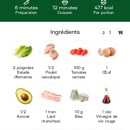
6 minutes
12 minutes
477 kcal
Préparation
Cuisson
Par portion
ingrédients
2 poignées
1/2
100 g
1
Salade
Poulet
Tomates
Œuf
(Romaine)
(escalope)
cerises
1/2
1 tran.
10 g
1 càc
Avocat
Lard
Bleu
Vinaigre de
(tranches)
vin rouge