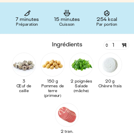
7 minutes
15 minutes
254 kcal
Préparation
Cuisson
Par portion
ingrédients
3
150 g
2 poignées
20 g
Œuf de
Pommes de
Salade
Chèvre frais
caille
terre
(mâche)
(primeur)
2 tran.