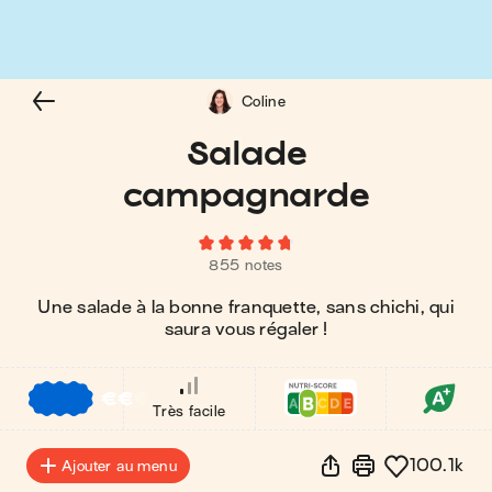
Coline
Salade
campagnarde
855 notes
Une salade à la bonne franquette, sans chichi, qui
saura vous régaler !
€
€
€
Très facile
100.1k
Ajouter au menu