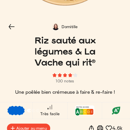
Domitille
Riz sauté aux
légumes & La
Vache qui rit®
100 notes
Une poêlée bien crémeuse à faire & re-faire !
€
€
€
Très facile
4.6k
Ajouter au menu