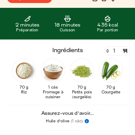
2 minutes
18 minutes
435 kcal
Préparation
Cuisson
Par portion
ingrédients
70 g
1 càs
70 g
70 g
Riz
Fromage à
Petits pois
Courgette
cuisiner
(surgelés)
Assurez-vous d'avoir...
Huile d'olive
(1 càc)