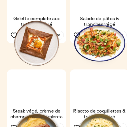
Galette complète aux
Salade de pâtes &
tranches végé
tranches végé
Voir la recette
Voir la recette
Steak végé, crème de
Risotto de coquillettes &
champignons & polenta
tranches végé