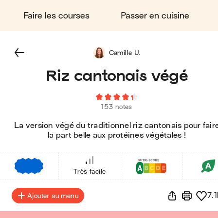
Faire les courses
Passer en cuisine
Camille U.
Riz cantonais végé
153 notes
La version végé du traditionnel riz cantonais pour fair
la part belle aux protéines végétales !
€
€
€
Très facile
7.1
Ajouter au menu