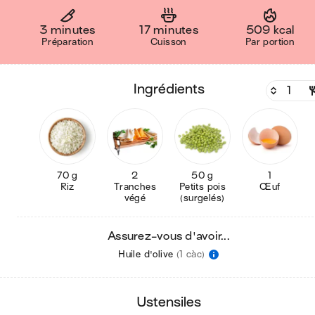
3 minutes
17 minutes
509 kcal
Préparation
Cuisson
Par portion
ingrédients
70 g
2
50 g
1
Riz
Tranches
Petits pois
Œuf
végé
(surgelés)
Assurez-vous d'avoir...
Huile d'olive
(1 càc)
ustensiles