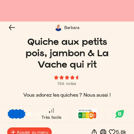
Barbara
Quiche aux petits
pois, jambon & La
Vache qui rit
164 notes
Vous adorez les quiches ? Nous aussi !
€
€
€
Très facile
5.8k
Ajouter au menu