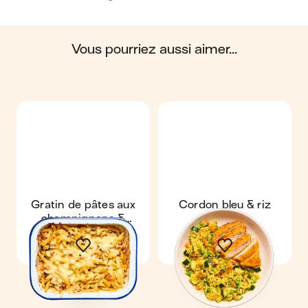
biosphère. Ces impacts sont étudiés tout au long
du cycle de vie du produit.
vous pourriez aussi aimer...
Scores calculés par
Gratin de pâtes aux
Cordon bleu & riz
champignons &
sauté
lardons