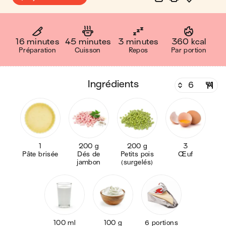
16 minutes
45 minutes
3 minutes
360 kcal
Préparation
Cuisson
Repos
Par portion
ingrédients
1
200 g
200 g
3
Pâte brisée
Dés de
Petits pois
Œuf
jambon
(surgelés)
100 ml
100 g
6 portions