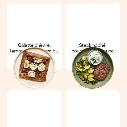
Galette chèvre,
Steak haché,
lardons & confiture de
courgettes & sauce
figues
tartare