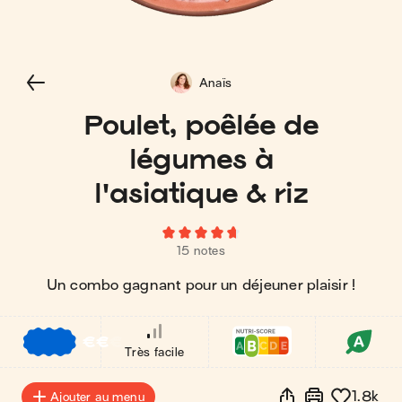
Anaïs
Poulet, poêlée de
légumes à
l'asiatique & riz
15 notes
Un combo gagnant pour un déjeuner plaisir !
€
€
€
Très facile
1.8k
Ajouter au menu