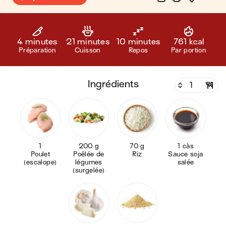
4 minutes
21 minutes
10 minutes
761 kcal
Préparation
Cuisson
Repos
Par portion
ingrédients
1
200 g
70 g
1 càs
Poulet
Poêlée de
Riz
Sauce soja
(escalope)
légumes
salée
(surgelée)