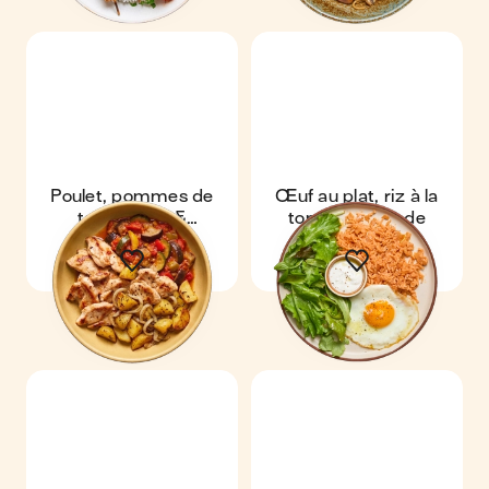
Poulet, pommes de
Œuf au plat, riz à la
terre rôties &
tomate & salade
ratatouille