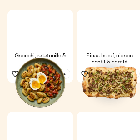
Gnocchi, ratatouille &
Pinsa bœuf, oignon
œuf mollet
confit & comté
Voir la recette
Voir la recette