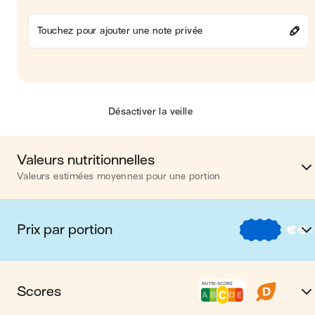
Touchez pour ajouter une note privée
Désactiver la veille
Valeurs nutritionnelles
Valeurs estimées moyennes pour une portion
Calories
914 kca
Prix par portion
€
€
Matières grasses
43 
€
Nos recettes à -2 € par porti
Glucides
87 
Scores
€€
Nos recettes entre 2 € et 4 € par porti
Protéines
41 