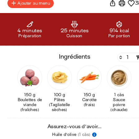
3
Ajouter au menu
4 minutes
25 minutes
914 kcal
Préparation
Cuisson
Par portion
ingrédients
150 g
100 g
150 g
1 càs
Boulettes de
Pâtes
Carotte
Sauce
viande
(Tagliatelle
(frais)
poivre
(fraîches)
sèches)
(chaude)
Assurez-vous d'avoir...
Huile d'olive
(1 càs)