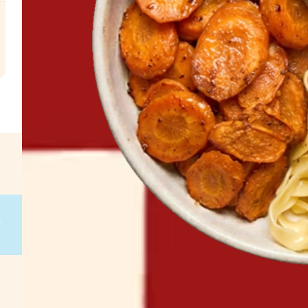
l
€
g
on
g
on
g