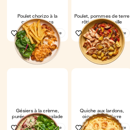
Poulet chorizo à la
Poulet, pommes de terre
crème & frites
rôties & ratatouille
Voir la recette
Voir la recette
Gésiers à la crème,
Quiche aux lardons,
purée maison & salade
oignons & chèvre
Voir la recette
Voir la recette