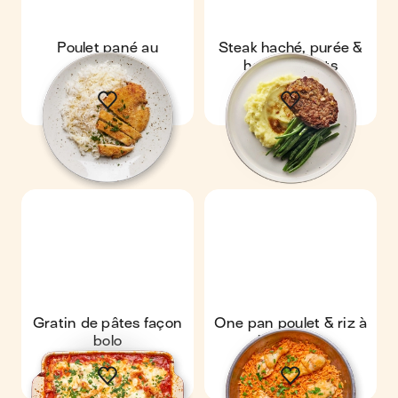
Poulet pané au
Steak haché, purée &
parmesan
haricots verts
Gratin de pâtes façon
One pan poulet & riz à
bolo
la tomate