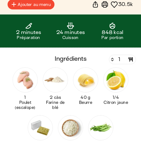
30.5k
Ajouter au menu
2 minutes
24 minutes
848 kcal
Préparation
Cuisson
Par portion
ingrédients
1
2 càs
40 g
1/4
Poulet
Farine de
Beurre
Citron jaune
(escalope)
blé