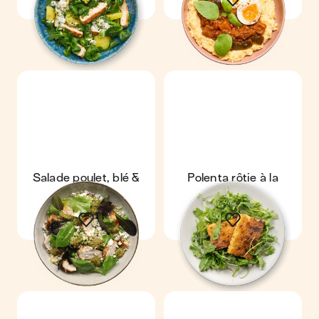
Salade poulet, blé &
Polenta rôtie à la
pesto
provencale