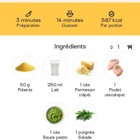
3 minutes
14 minutes
587 kcal
Préparation
Cuisson
Par portion
ingrédients
50 g
250 ml
1 càs
1
Polenta
Lait
Parmesan
Poulet
(râpé)
(escalope)
1 càs
1 poignée
Sauce pesto
Salade