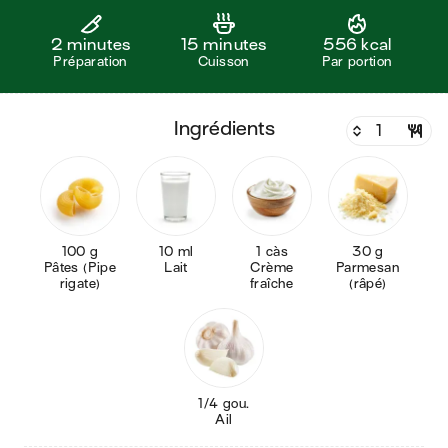
2 minutes
15 minutes
556 kcal
Préparation
Cuisson
Par portion
ingrédients
100 g
10 ml
1 càs
30 g
Pâtes (Pipe
Lait
Crème
Parmesan
rigate)
fraîche
(râpé)
1/4 gou.
Ail