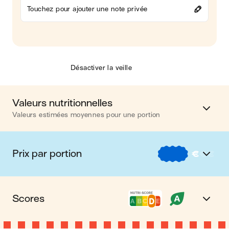
Touchez pour ajouter une note privée
Désactiver la veille
Valeurs nutritionnelles
Valeurs estimées moyennes pour une portion
Calories
556 kcal
Prix par portion
€
€
€
Matières grasses
21 g
€
Nos recettes à -2 € par portion
Glucides
68 g
Scores
€€
Nos recettes entre 2 € et 4 € par portion
Protéines
22 g
Nutri-score D