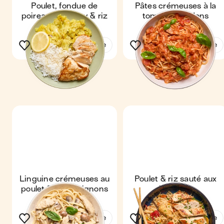
Poulet, fondue de
Pâtes crémeuses à la
poireaux au curry & riz
tomate & lardons
Voir la recette
Voir la recette
Linguine crémeuses au
Poulet & riz sauté aux
poulet & champignons
légumes
Voir la recette
Voir la recette