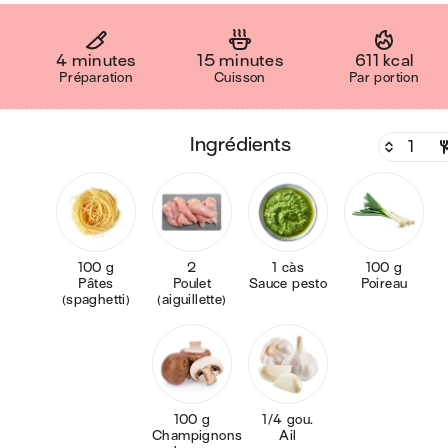
4 minutes
15 minutes
611 kcal
Préparation
Cuisson
Par portion
ingrédients
100 g
2
1 càs
100 g
Pâtes
Poulet
Sauce pesto
Poireau
(spaghetti)
(aiguillette)
100 g
1/4 gou.
Champignons
Ail