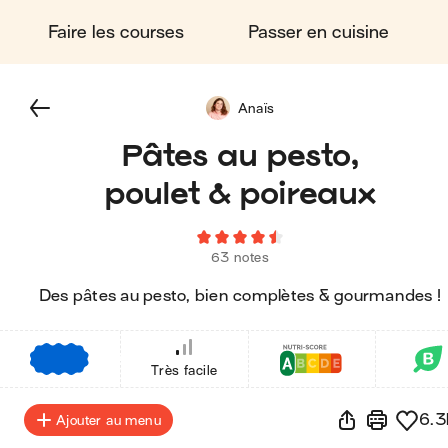
Faire les courses
Passer en cuisine
Anaïs
Pâtes au pesto,
poulet & poireaux
63 notes
Des pâtes au pesto, bien complètes & gourmandes !
€
€
€
Très facile
6.3
Ajouter au menu