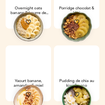
Overnight oats
Porridge chocolat &
banane & beurre de
kiwi
cacahuètes
Yaourt banane,
Pudding de chia au
amandes & miel
kiwi & coco