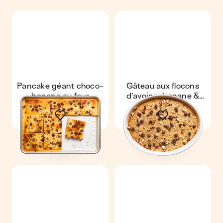
Pancake géant choco-
Gâteau aux flocons
banane au four
d’avoine, banane &
chocolat