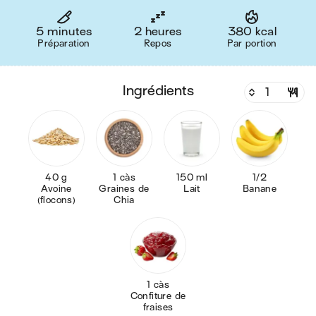
5 minutes
2 heures
380 kcal
Préparation
Repos
Par portion
ingrédients
40 g
1 càs
150 ml
1/2
Avoine
Graines de
Lait
Banane
(flocons)
Chia
1 càs
Confiture de
fraises