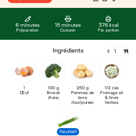
6 minutes
15 minutes
376 kcal
Préparation
Cuisson
Par portion
ingrédients
1
100 g
250 g
1/2 càs
Œuf
Brocoli
Pommes de
Fromage ail
(frais)
terre
& fines
(four/purée)
herbes
Facultatif