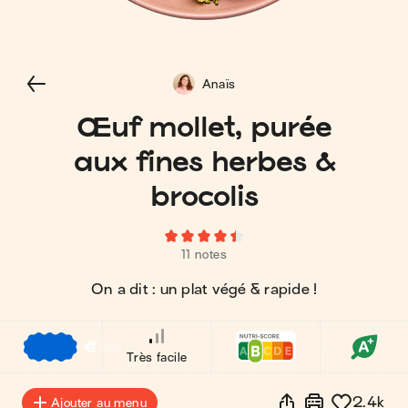
Anaïs
Œuf mollet, purée
aux fines herbes &
brocolis
11 notes
On a dit : un plat végé & rapide !
€
€
€
Très facile
2.4k
Ajouter au menu