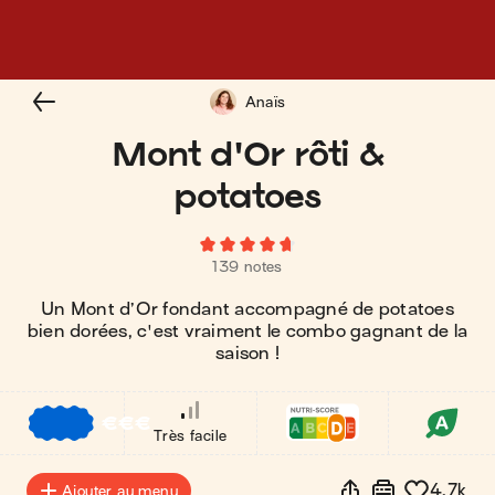
Anaïs
Mont d'Or rôti &
potatoes
139 notes
Un Mont d’Or fondant accompagné de potatoes
bien dorées, c'est vraiment le combo gagnant de la
saison !
€
€
€
Très facile
4.7k
Ajouter au menu