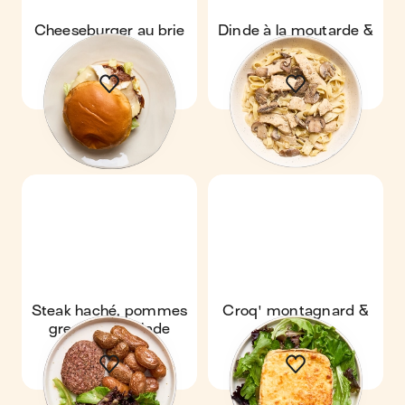
Cheeseburger au brie
Dinde à la moutarde &
tagliatelle
Steak haché, pommes
Croq' montagnard &
grenaille & salade
salade