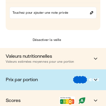
Touchez pour ajouter une note privée
Désactiver la veille
Valeurs nutritionnelles
Valeurs estimées moyennes pour une portion
Calories
763 kcal
Prix par portion
€
€
€
Matières grasses
57 g
€
Nos recettes à -2 € par portion
Glucides
18 g
Scores
€€
Nos recettes entre 2 € et 4 € par portion