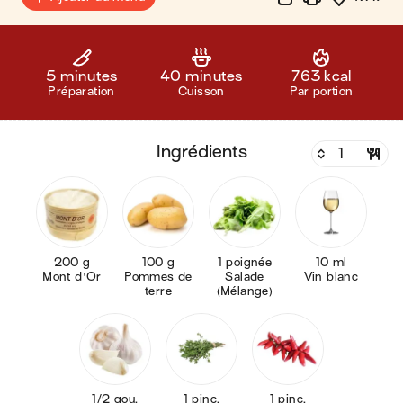
5 minutes
40 minutes
763 kcal
Préparation
Cuisson
Par portion
ingrédients
200 g
100 g
1 poignée
10 ml
Mont d'Or
Pommes de
Salade
Vin blanc
terre
(Mélange)
1/2 gou.
1 pinc.
1 pinc.