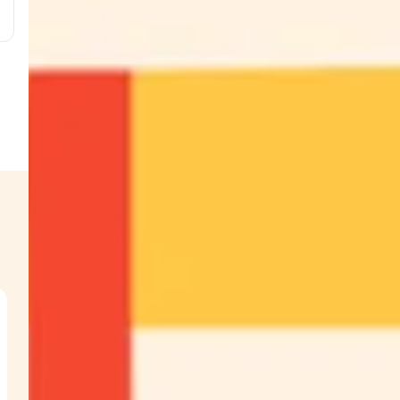
é
t
s