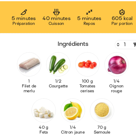
5 minutes
40 minutes
5 minutes
605 kcal
Préparation
Cuisson
Repos
Par portion
ingrédients
1
1/2
100 g
1/4
Filet de
Courgette
Tomates
Oignon
merlu
cerises
rouge
40 g
1/4
70 g
Feta
Citron jaune
Semoule