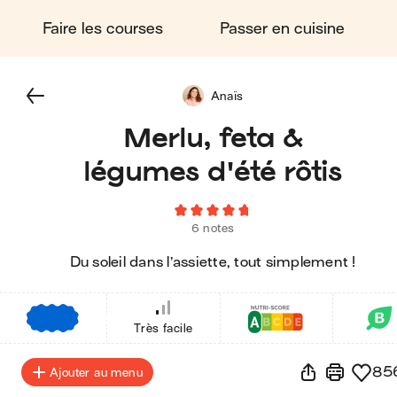
Faire les courses
Passer en cuisine
Anaïs
Merlu, feta &
légumes d'été rôtis
6 notes
Du soleil dans l’assiette, tout simplement !
€
€
€
Très facile
85
Ajouter au menu