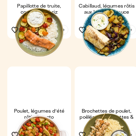
Papillotte de truite,
Cabillaud, légumes rôtis
courgettes & riz
aux herbes & sauce
yaourt
Voir la recette
Voir la recette
Poulet, légumes d'été
Brochettes de poulet,
rôtis & pesto
poêlée de courgettes &
semoule
Voir la recette
Voir la recette