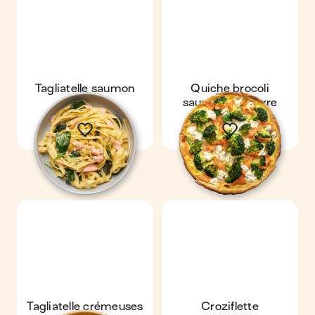
Tagliatelle saumon
Quiche brocoli
épinards
saumon & chèvre
Tagliatelle crémeuses
Croziflette