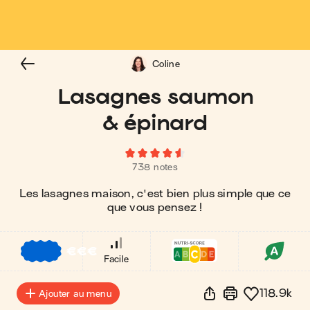
Coline
Lasagnes saumon
& épinard
738 notes
Les lasagnes maison, c'est bien plus simple que ce
que vous pensez !
€
€
€
Facile
118.9k
Ajouter au menu