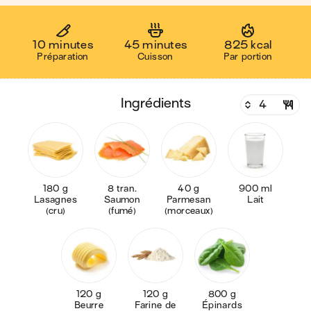
10 minutes
45 minutes
825 kcal
Préparation
Cuisson
Par portion
ingrédients
180 g
8 tran.
40 g
900 ml
Lasagnes
Saumon
Parmesan
Lait
(cru)
(fumé)
(morceaux)
120 g
120 g
800 g
Beurre
Farine de
Épinards