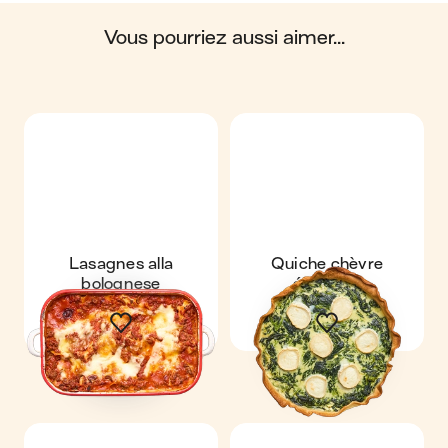
du cycle de vie du produit.
vous pourriez aussi aimer...
Scores calculés par
Lasagnes alla
Quiche chèvre
bolognese
épinards