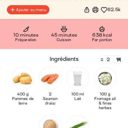
62.5k
Ajouter au menu
10 minutes
45 minutes
638 kcal
Préparation
Cuisson
Par portion
ingrédients
400 g
2
100 ml
100 g
Pommes de
Saumon
Lait
Fromage ail
terre
(frais)
& fines
herbes