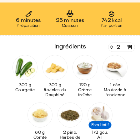
6 minutes
25 minutes
742 kcal
Préparation
Cuisson
Par portion
ingrédients
300 g
300 g
120 g
1 càc
Courgette
Ravioles du
Crème
Moutarde à
Dauphiné
fraîche
l'ancienne
Facultatif
60 g
2 pinc.
1/2 gou.
Comté
Herbes de
Ail