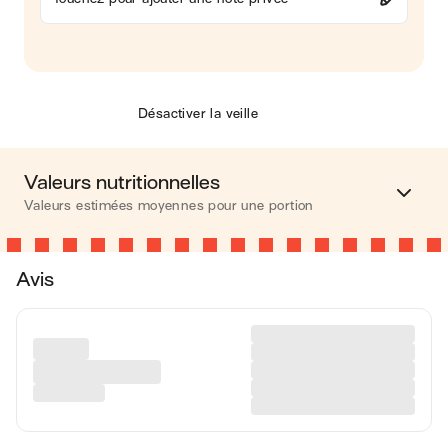
Désactiver la veille
Valeurs nutritionnelles
Valeurs estimées moyennes pour une portion
Calories
39 kcal
Avis
Glucides
10 g
Les valeurs sont basées sur une estimation moyenne pour
une portion. Toutes les informations nutritionnelles présentées
sur Jow sont uniquement à titre informatif. Si vous avez des
préoccupations ou des questions concernant votre santé,
veuillez consulter un professionnel de la santé.
en moyenne, une portion de la recette "
Granité à la menthe
"
contient : 39 calories ; 10 g de glucides.