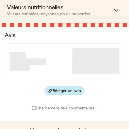
Valeurs nutritionnelles
Valeurs estimées moyennes pour une portion
Calories
381 kcal
Avis
Matières grasses
31 g
Glucides
34 g
Protéines
8 g
Fibres
2 g
Rédiger un avis
Les valeurs sont basées sur une estimation moyenne pour
une portion. Toutes les informations nutritionnelles présentées
sur Jow sont uniquement à titre informatif. Si vous avez des
Chargement des commentaires...
préoccupations ou des questions concernant votre santé,
veuillez consulter un professionnel de la santé.
en moyenne, une portion de la recette "
Galette des rois
spéculoos
" contient : 381 calories ; 31 g de matières grasses ;