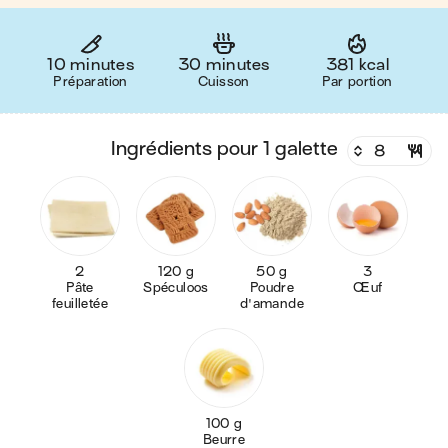
10 minutes
30 minutes
381 kcal
Préparation
Cuisson
Par portion
ingrédients pour 1 galette
2
120 g
50 g
3
Pâte
Spéculoos
Poudre
Œuf
feuilletée
d'amande
100 g
Beurre