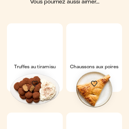
34 g de glucides ; 8 g de protéines ; 2 g de fibres.
vous pourriez aussi aimer...
Truffes au tiramisu
Chaussons aux poires