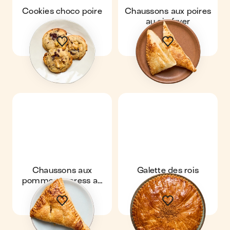
Cookies choco poire
Chaussons aux poires
au air-fryer
Chaussons aux
Galette des rois
pommes express au
spéculoos
air-fryer