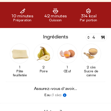
10 minutes
42 minutes
314 kcal
Préparation
Cuisson
Par portion
ingrédients
1
2
1
2 càs
Pâte
Poire
Œuf
Sucre de
feuilletée
canne
Assurez-vous d'avoir...
Eau
(1 càc)