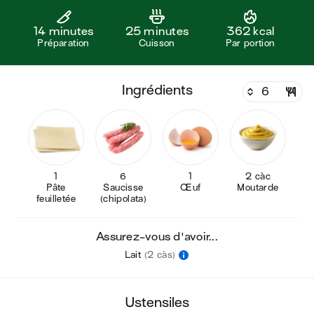
14 minutes
25 minutes
362 kcal
Préparation
Cuisson
Par portion
ingrédients
1
6
1
2 càc
Pâte
Saucisse
Œuf
Moutarde
feuilletée
(chipolata)
Assurez-vous d'avoir...
Lait
(2 càs)
ustensiles