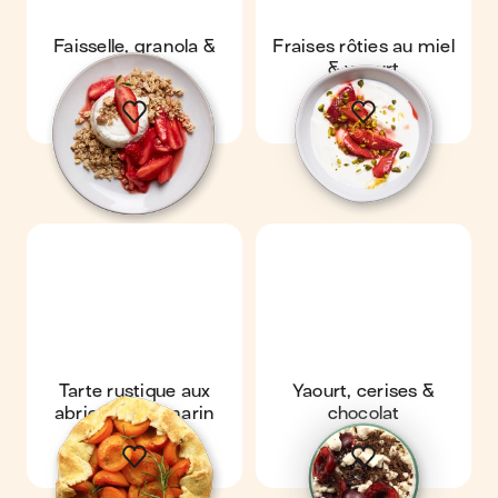
Faisselle, granola &
Fraises rôties au miel
fraises
& yaourt
Tarte rustique aux
Yaourt, cerises &
abricots & romarin
chocolat