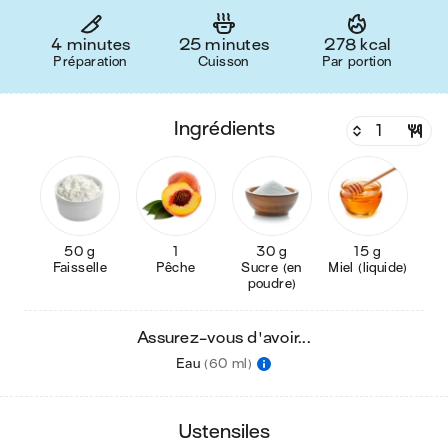
4 minutes
25 minutes
278 kcal
Préparation
Cuisson
Par portion
ingrédients
50 g
1
30 g
15 g
Faisselle
Pêche
Sucre (en
Miel (liquide)
poudre)
Assurez-vous d'avoir...
Eau
(60 ml)
ustensiles