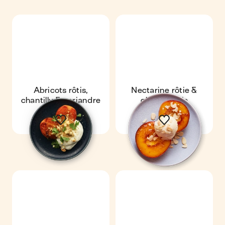
Abricots rôtis,
Nectarine rôtie &
chantilly & coriandre
glace vanille