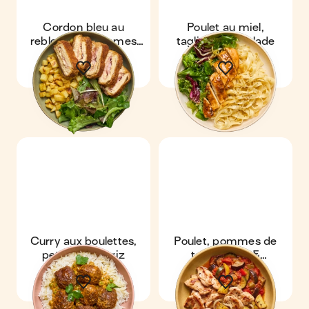
Cordon bleu au
Poulet au miel,
reblochon, pommes
tagliatelle & salade
rissolées & salade
Curry aux boulettes,
Poulet, pommes de
petits pois & riz
terre rôties &
ratatouille