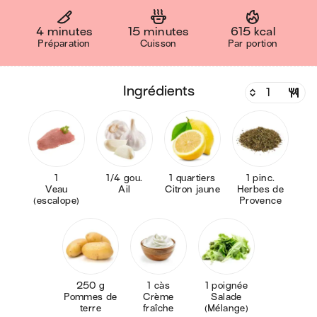
4 minutes
15 minutes
615 kcal
Préparation
Cuisson
Par portion
ingrédients
1
1/4 gou.
1 quartiers
1 pinc.
Veau
Ail
Citron jaune
Herbes de
(escalope)
Provence
250 g
1 càs
1 poignée
Pommes de
Crème
Salade
terre
fraîche
(Mélange)