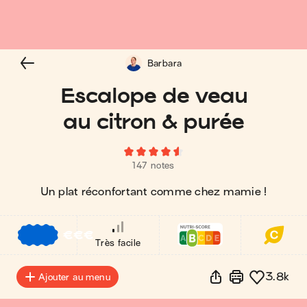
Barbara
Escalope de veau
au citron & purée
147 notes
Un plat réconfortant comme chez mamie !
€
€
€
Très facile
3.8k
Ajouter au menu