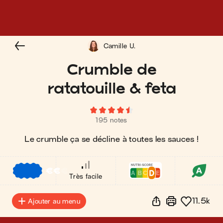
Camille U.
Crumble de
ratatouille & feta
195 notes
Le crumble ça se décline à toutes les sauces !
€
€
€
Très facile
11.5k
Ajouter au menu