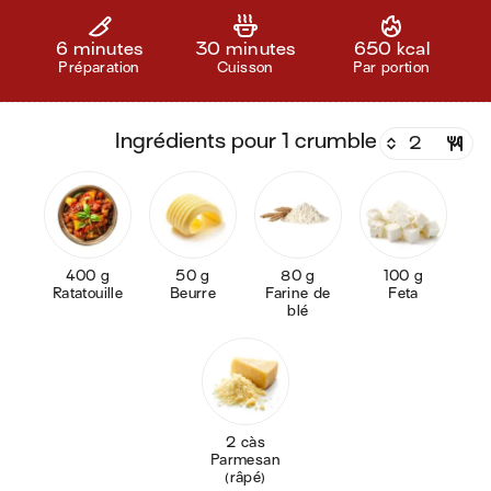
6 minutes
30 minutes
650 kcal
Préparation
Cuisson
Par portion
ingrédients pour 1 crumble
400 g
50 g
80 g
100 g
Ratatouille
Beurre
Farine de
Feta
blé
2 càs
Parmesan
(râpé)