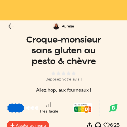
Aurélie
Croque-monsieur
sans gluten au
pesto & chèvre
Déposez votre avis !
Allez hop, aux fourneaux !
€
€
€
Très facile
625
Ajouter au menu