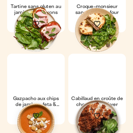
Tartine sans gluten au
Croque-monsieur
jambon & poivrons
sans gluten au four
Gazpacho aux chips
Cabillaud en croûte de
de jambon, feta &
chorizo au airfryer
croûtons