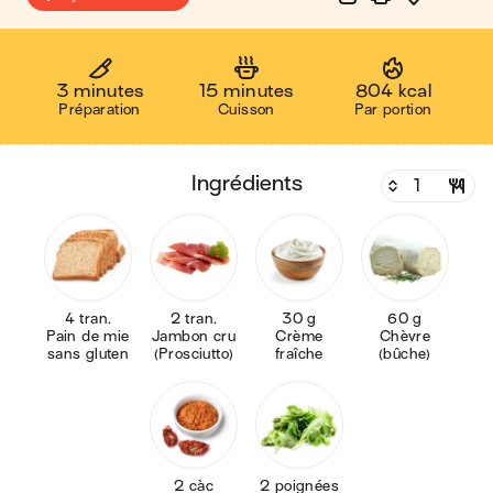
3 minutes
15 minutes
804 kcal
Préparation
Cuisson
Par portion
ingrédients
4 tran.
2 tran.
30 g
60 g
Pain de mie
Jambon cru
Crème
Chèvre
sans gluten
(Prosciutto)
fraîche
(bûche)
2 càc
2 poignées