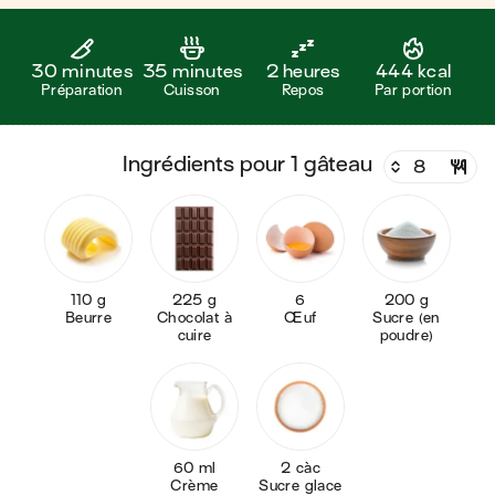
30 minutes
35 minutes
2 heures
444 kcal
Préparation
Cuisson
Repos
Par portion
ingrédients pour 1 gâteau
110 g
225 g
6
200 g
Beurre
Chocolat à
Œuf
Sucre (en
cuire
poudre)
60 ml
2 càc
Crème
Sucre glace