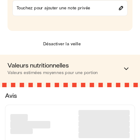
Touchez pour ajouter une note privée
Désactiver la veille
Valeurs nutritionnelles
Valeurs estimées moyennes pour une portion
Calories
444 kcal
Avis
Matières grasses
28 g
Glucides
40 g
Protéines
8 g