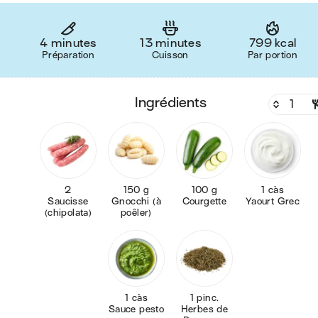
4 minutes
13 minutes
799 kcal
Préparation
Cuisson
Par portion
ingrédients
2
150 g
100 g
1 càs
Saucisse
Gnocchi (à
Courgette
Yaourt Grec
(chipolata)
poêler)
1 càs
1 pinc.
Sauce pesto
Herbes de