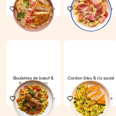
Voir la recette
Voir la recette
Boulettes de bœuf &
Cordon bleu & riz sauté
fusilli au pesto
Voir la recette
Voir la recette