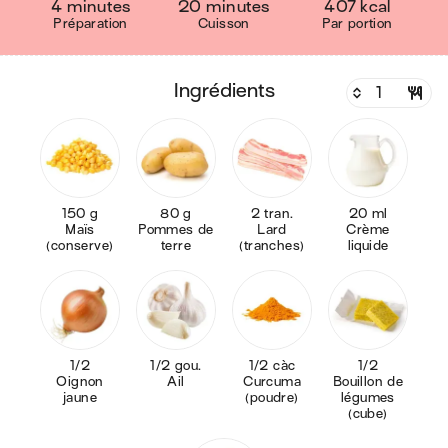
4 minutes
20 minutes
407 kcal
Préparation
Cuisson
Par portion
ingrédients
150 g
80 g
2 tran.
20 ml
Maïs
Pommes de
Lard
Crème
(conserve)
terre
(tranches)
liquide
1/2
1/2 gou.
1/2 càc
1/2
Oignon
Ail
Curcuma
Bouillon de
jaune
(poudre)
légumes
(cube)