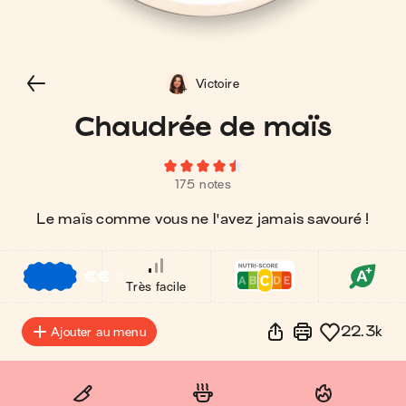
Victoire
Chaudrée de maïs
175 notes
Le maïs comme vous ne l'avez jamais savouré !
€
€
€
Très facile
22.3k
Ajouter au menu