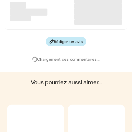
Glucides
50 g
Protéines
6 g
Fibres
1 g
Rédiger un avis
Les valeurs sont basées sur une estimation moyenne pour
une portion. Toutes les informations nutritionnelles présentées
sur Jow sont uniquement à titre informatif. Si vous avez des
Chargement des commentaires...
préoccupations ou des questions concernant votre santé,
veuillez consulter un professionnel de la santé.
en moyenne, une portion de la recette "
Cake à la myrtille
"
contient : 442 calories ; 23 g de matières grasses ; 50 g de
glucides ; 6 g de protéines ; 1 g de fibres.
vous pourriez aussi aimer...