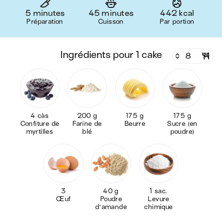
5 minutes
45 minutes
442 kcal
Préparation
Cuisson
Par portion
ingrédients pour 1 cake
4 càs
200 g
175 g
175 g
Confiture de
Farine de
Beurre
Sucre (en
myrtilles
blé
poudre)
3
40 g
1 sac.
Œuf
Poudre
Levure
d'amande
chimique