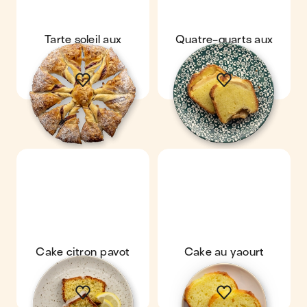
Tarte soleil aux
Quatre-quarts aux
myrtilles
pommes
Cake citron pavot
Cake au yaourt