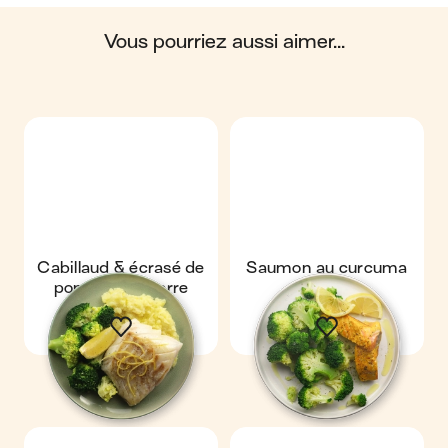
du cycle de vie du produit.
vous pourriez aussi aimer...
Scores calculés par
Cabillaud & écrasé de
Saumon au curcuma
pommes de terre
& brocoli