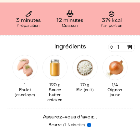
3 minutes
12 minutes
374 kcal
Préparation
Cuisson
Par portion
ingrédients
1
120 g
70 g
1/4
Poulet
Sauce
Riz (cuit)
Oignon
(escalope)
butter
jaune
chicken
Assurez-vous d'avoir...
Beurre
(1 Noisette)