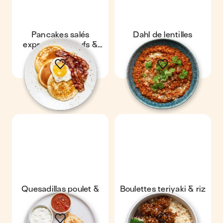
Pancakes salés
Dahl de lentilles
express aux œufs &
express
bacon
Quesadillas poulet &
Boulettes teriyaki & riz
fromage