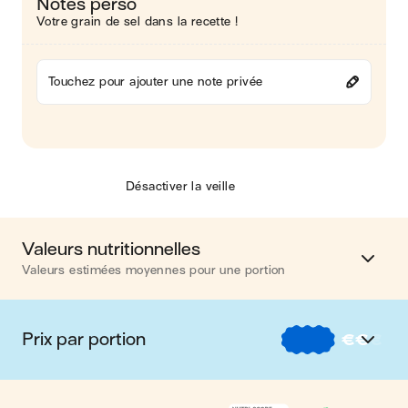
Notes perso
Votre grain de sel dans la recette !
Touchez pour ajouter une note privée
Désactiver la veille
Valeurs nutritionnelles
Valeurs estimées moyennes pour une portion
Calories
374 kcal
Prix par portion
€
€
€
Matières grasses
7 g
€
Nos recettes à -2 € par portion
Glucides
37 g