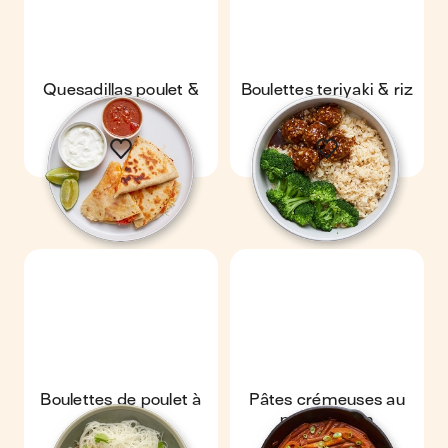
Quesadillas poulet &
Boulettes teriyaki & riz
fromage
Boulettes de poulet à
Pâtes crémeuses au
la thaï
poulet cajun