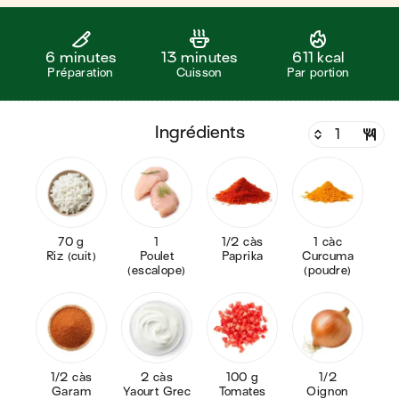
6 minutes
13 minutes
611 kcal
Préparation
Cuisson
Par portion
ingrédients
70 g
1
1/2 càs
1 càc
Riz (cuit)
Poulet
Paprika
Curcuma
(escalope)
(poudre)
1/2 càs
2 càs
100 g
1/2
Garam
Yaourt Grec
Tomates
Oignon