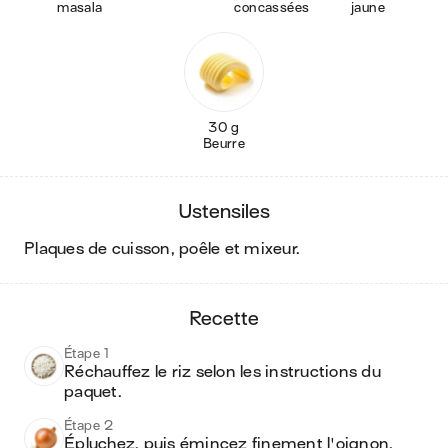
masala
concassées
jaune
30 g
Beurre
ustensiles
plaques de cuisson, poêle et mixeur
.
recette
Étape 1
Réchauffez le riz selon les instructions du 
paquet.
Étape 2
Épluchez, puis émincez finement l'oignon.