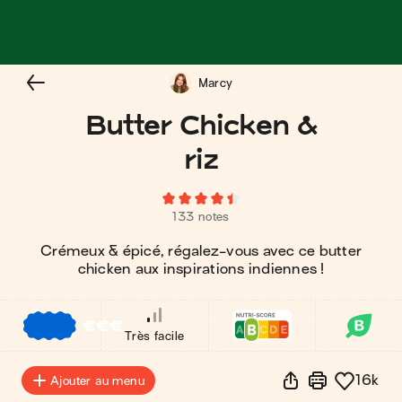
Marcy
Butter Chicken &
riz
133 notes
Crémeux & épicé, régalez-vous avec ce butter
chicken aux inspirations indiennes !
€
€
€
Très facile
16k
Ajouter au menu