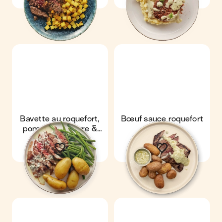
Bavette au roquefort,
Bœuf sauce roquefort
pommes de terre &
haricots