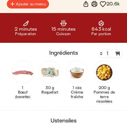
20.6k
Ajouter au menu
2 minutes
15 minutes
643 kcal
Préparation
Cuisson
Par portion
ingrédients
1
30 g
1 càs
200 g
Bœuf
Roquefort
Crème
Pommes de
(bavette)
fraîche
terre
rissolées
ustensiles