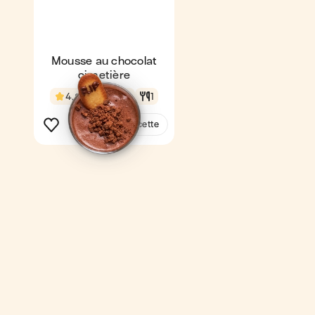
Mousse au chocolat
cimetière
4,8
17 min
1
Voir la recette