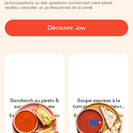
préoccupations ou des questions concernant votre santé,
veuillez consulter un professionnel de la santé.
Découvrir Jow
Sandwich au pesto &
Soupe express à la
soupe à la tomate
tomate & toast chèvre
miel
Express
4,5
8 min
Express
4,7
7 min
1
1
€
€
€