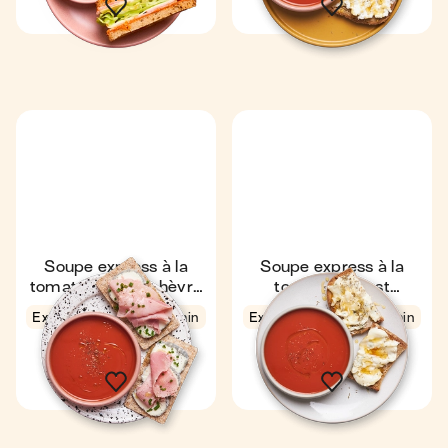
Soupe express à la
Soupe express à la
tomate & toast chèvre
tomate & toast
jambon
gorgonzola miel
Express
4,6
7 min
Express
4,7
7 min
1
1