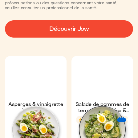
préoccupations ou des questions concernant votre santé,
veuillez consulter un professionnel de la santé.
Découvrir Jow
Asperges & vinaigrette
Salade de pommes de
à l'estragon
terre, mayonnaise &
légumes verts
Express
4,6
4,5
26 min
€
€
€
15 min
1
1