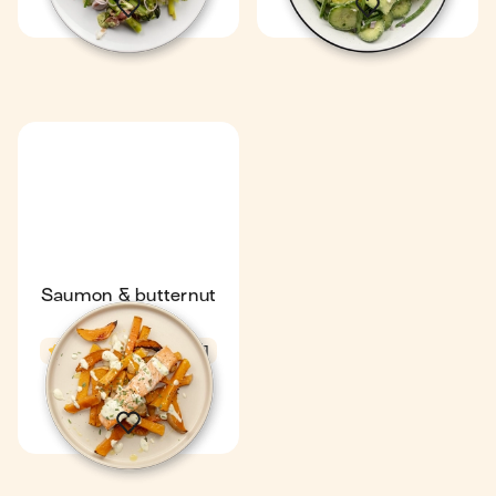
Saumon & butternut
rôti
4,6
36 min
1