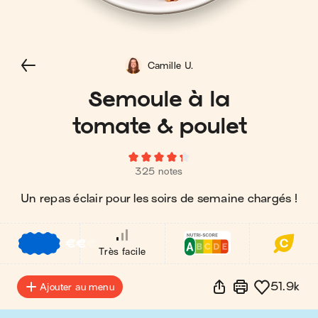
Camille U.
Semoule à la
tomate & poulet
325 notes
Un repas éclair pour les soirs de semaine chargés !
€
€
€
Très facile
51.9k
Ajouter au menu