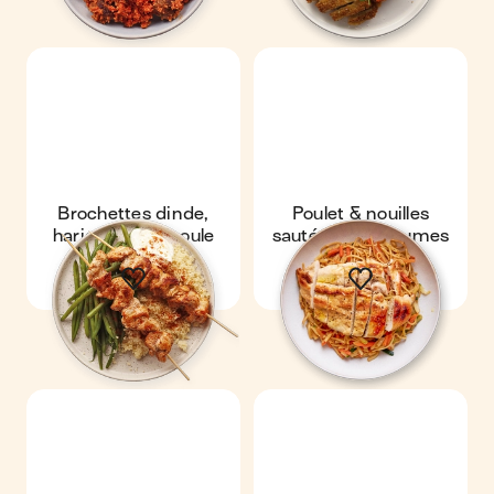
Brochettes dinde,
Poulet & nouilles
haricots & semoule
sautées aux légumes