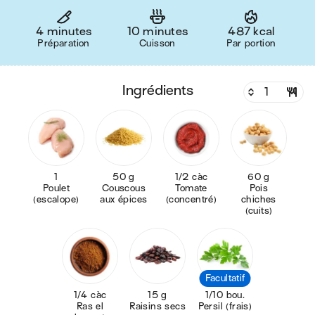
4 minutes
10 minutes
487 kcal
Préparation
Cuisson
Par portion
ingrédients
1
50 g
1/2 càc
60 g
Poulet
Couscous
Tomate
Pois
(escalope)
aux épices
(concentré)
chiches
(cuits)
Facultatif
1/4 càc
15 g
1/10 bou.
Ras el
Raisins secs
Persil (frais)