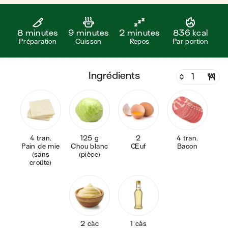
8 minutes
9 minutes
2 minutes
836 kcal
Préparation
Cuisson
Repos
Par portion
ingrédients
4 tran.
125 g
2
4 tran.
Pain de mie
Chou blanc
Œuf
Bacon
(sans
(pièce)
croûte)
2 càc
1 càs