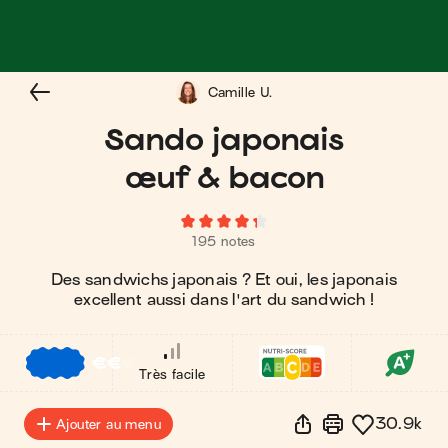
Camille U.
Sando japonais
œuf & bacon
195 notes
Des sandwichs japonais ? Et oui, les japonais
excellent aussi dans l'art du sandwich !
€
€
€
Très facile
30.9k
Ajouter au menu