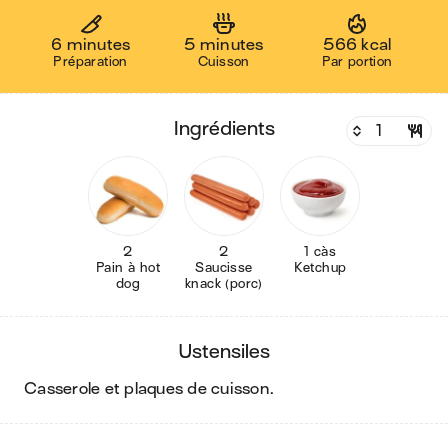
6 minutes
5 minutes
566 kcal
Préparation
Cuisson
Par portion
ingrédients
2
2
1 càs
Pain à hot
Saucisse
Ketchup
dog
knack (porc)
ustensiles
casserole et plaques de cuisson
.