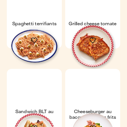
Spaghetti terrifiants
Grilled cheese tomate
& bacon
Sandwich BLT au
Cheeseburger au
poulet frit
bacon & oignons frits