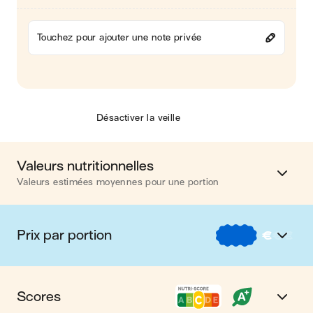
Touchez pour ajouter une note privée
Désactiver la veille
Valeurs nutritionnelles
Valeurs estimées moyennes pour une portion
Calories
599 kcal
Prix par portion
€
€
€
Matières grasses
33 g
€
Nos recettes à -2 € par portion
Glucides
51 g
Scores
€€
Nos recettes entre 2 € et 4 € par portion