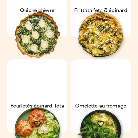
Quiche chèvre
Frittata feta & épinard
épinards
Feuilletés épinard, feta
Omelette au fromage
& salade
frais