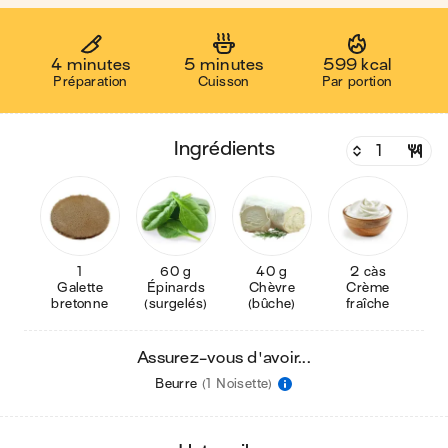
4 minutes
5 minutes
599 kcal
Préparation
Cuisson
Par portion
ingrédients
1
60 g
40 g
2 càs
Galette
Épinards
Chèvre
Crème
bretonne
(surgelés)
(bûche)
fraîche
Assurez-vous d'avoir...
Beurre
(1 Noisette)