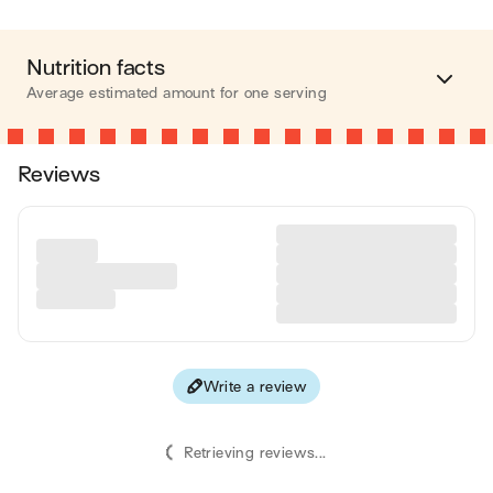
Nutrition facts
Average estimated amount for one serving
Energy
151 cal.
Reviews
Fat
0.15 g
Carbohydrates
11 g
Protein
0.35 g
Fiber
2 g
Write a review
Values are based on an average estimate for one serving. All
nutrition information presented on Jow is intended for
informational purposes only. If you have any concerns or
Retrieving reviews...
questions about your health, please consult with a health-care
professional.