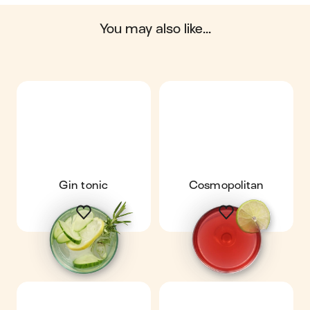
on average, one serving of the recipe "
Gin tonic à la fraise
"
contains: 151 energy ; 0.15 g of fat ; 11 g of carbohydrates ;
0.35 g of protein ; 2 g of fiber.
you may also like...
Gin tonic
Cosmopolitan