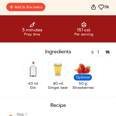
9k
Add to the menu
3 minutes
151 cal.
Prep time
Per serving
ingredients
Optional
40 ml
80 ml
50 g
Gin
Ginger beer
Strawberries
recipe
Step 1